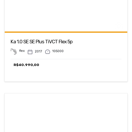
Ka 1.0 SE SE Plus TiVCT Flex 5p
flex
105000
2017
R$
40.990,00