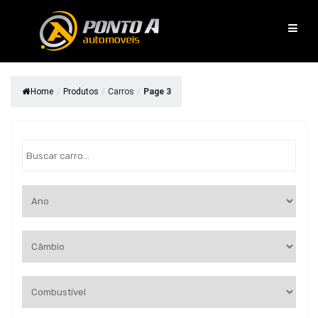
Pular
para
o
conteúdo
Home
/
Produtos
/
Carros
/
Page 3