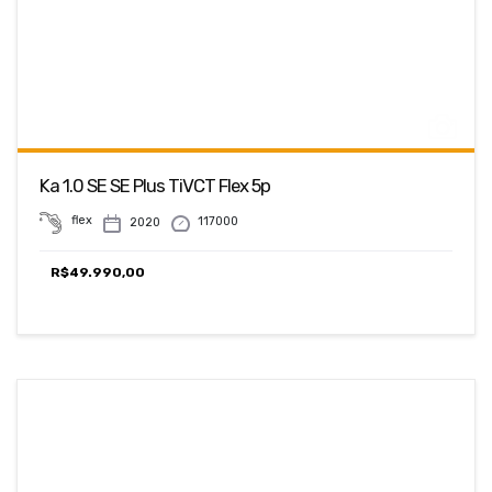
Ka 1.0 SE SE Plus TiVCT Flex 5p
flex
117000
2020
R$
49.990,00