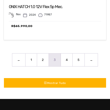
ONIX HATCH 1.0 12V Flex 5p Mec.
flex
71987
2024
R$
65.990,00
←
1
2
3
4
5
→
Mostrar Tudo