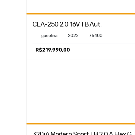
320iA Modern Sport TB 2.0 A.Flex GP 4p