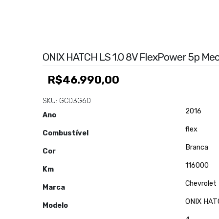
ONIX HATCH LS 1.0 8V FlexPower 5p Mec
R$
46.990,00
SKU:
GCD3G60
2016
Ano
flex
Combustível
Branca
Cor
116000
Km
Chevrolet
Marca
ONIX HATC
Modelo