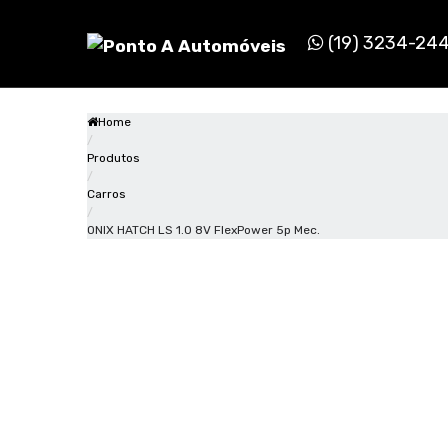
Pular
para
(19) 3234-24
o
conteúdo
Home
/
Produtos
/
Carros
/
ONIX HATCH LS 1.0 8V FlexPower 5p Mec.