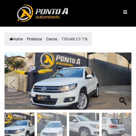
Pular
para
o
conteúdo
Home
/
Produtos
/
Carros
/
TIGUAN 2.0 TSI