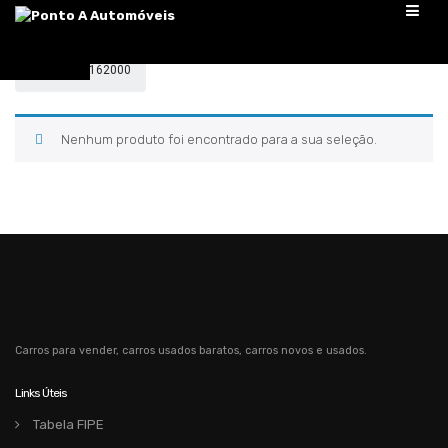
Pular
para
o
conteúdo
Home
/
162000
Nenhum produto foi encontrado para a sua seleção.
Carros para vender, carros usados baratos, carros novos e usados.
Links Úteis
Tabela FIPE