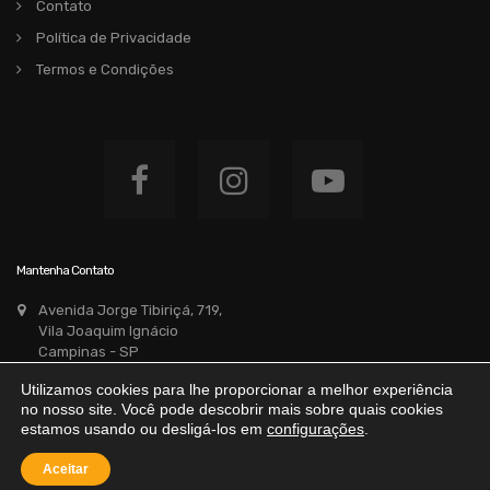
Contato
Política de Privacidade
Termos e Condições
Mantenha Contato
Avenida Jorge Tibiriçá, 719,
Vila Joaquim Ignácio
Campinas - SP
(19) 3234-2446
Utilizamos cookies para lhe proporcionar a melhor experiência
pontoaautomoveis@outlook.com
no nosso site. Você pode descobrir mais sobre quais cookies
estamos usando ou desligá-los em
configurações
.
Aceitar
Copyright © 2018-2026 Ponto A Automóveis