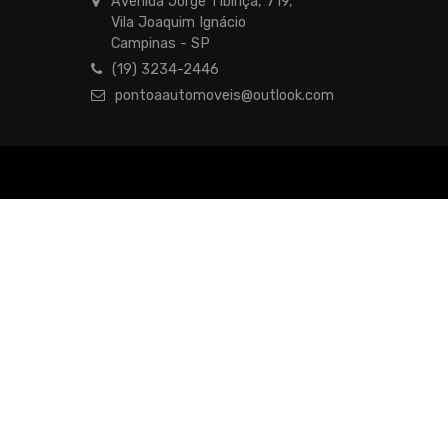
Avenida Jorge Tibiriçá, 719,
Vila Joaquim Ignácio
Campinas - SP
(19) 3234-2446
pontoaautomoveis@outlook.com