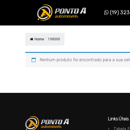
Pular
para
(19) 32
o
conteúdo
Home
/
198000
Nenhum produto foi encontrado para a sua sel
Links Úteis
Tabela 