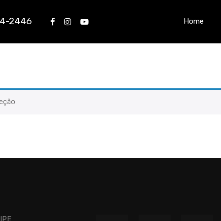
34-2446
Home
eção.
FIPE